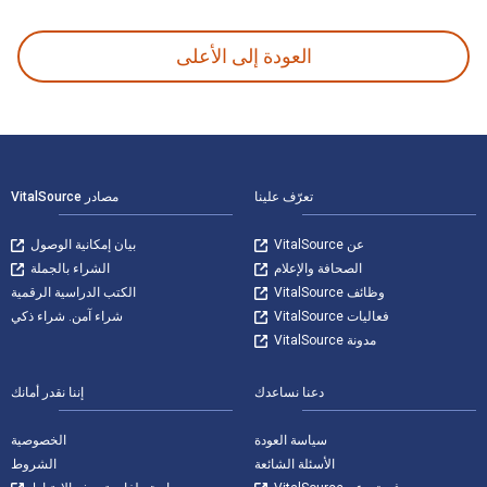
العودة إلى الأعلى
لتنقل في التذييل
تعرّف علينا
مصادر VitalSource
عن VitalSource
بيان إمكانية الوصول
الصحافة والإعلام
الشراء بالجملة
وظائف VitalSource
الكتب الدراسية الرقمية
فعاليات VitalSource
شراء آمن. شراء ذكي
مدونة VitalSource
دعنا نساعدك
إننا نقدر أمانك
سياسة العودة
الخصوصية
الأسئلة الشائعة
الشروط