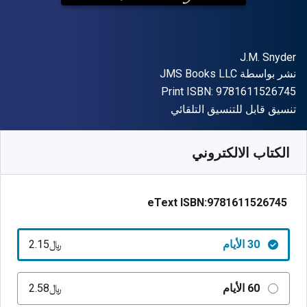
المؤلف (المؤلفون)
J.M. Snyder
الناشر
نشر بواسطة
JMS Books LLC
"ISBN-13 9781611526745"
Print ISBN:
9781611526745
شكل
تنسيق قابل للتنسيق التلقائي
متوفر من
﷼‎
SAR
2.15
SKU:
9781611526745R30
الكتاب الالكتروني
eText ISBN:
9781611526745
30 الأيام
﷼‎2.15
60 الأيام
﷼‎2.58