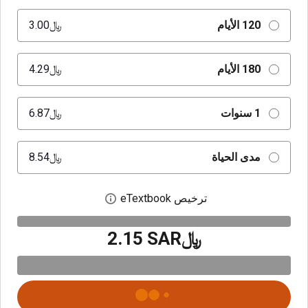
120 الأيام
﷼‎3.00
180 الأيام
﷼‎4.29
1 سنوات
﷼‎6.87
مدى الحياة
﷼‎8.54
ترخيص eTextbook
افتح مربع حوار الترخيص
﷼‎2.15 SAR