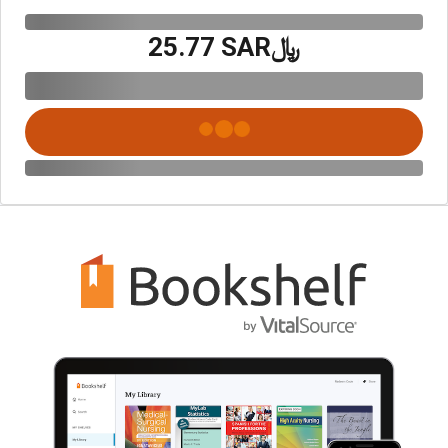
﷼‎25.77 SAR