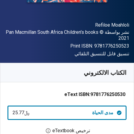
المؤلف (المؤلفون)
Refiloe Moahloli
الناشر
حقوق الطبع والنشر
نشر بواسطة
©
Pan Macmillan South Africa Children's books
2021
"ISBN-13 9781776250523"
Print ISBN:
9781776250523
شكل
تنسيق قابل للتنسيق التلقائي
متوفر من
﷼‎
SAR
25.77
SKU:
9781776250530
الكتاب الالكتروني
eText ISBN:
9781776250530
مدى الحياة
﷼‎25.77
ترخيص eTextbook
افتح مربع حوار الترخيص