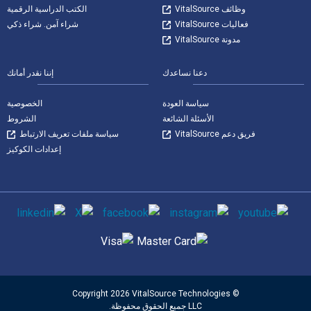
وظائف VitalSource
الكتب الدراسية الرقمية
فعاليات VitalSource
شراء آمن. شراء ذكي
مدونة VitalSource
دعنا نساعدك
إننا نقدر أمانك
سياسة العودة
الخصوصية
الأسئلة الشائعة
الشروط
فريق دعم VitalSource
سياسة ملفات تعريف الارتباط
إعدادات الكوكيز
وسائل التواصل الاجتماعي
طرق الدفع المدعومة
© Copyright 2026 VitalSource Technologies
LLC جميع الحقوق محفوظة.