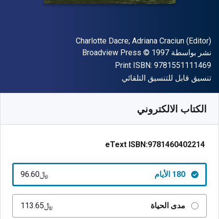
المؤلف (المؤلفون)
Charlotte Dacre; Adriana Craciun (Editor)
الناشر
حقوق الطبع والنشر
نشر بواسطة
© 1997
Broadview Press
"ISBN-13 9781551111469"
Print ISBN:
9781551111469
شكل
تنسيق قابل للتنسيق التلقائي
متوفر من
﷼‎
SAR
96.60
SKU:
9781460402214R180
الكتاب الالكتروني
eText ISBN:
9781460402214
180 الأيام
﷼‎96.60
مدى الحياة
﷼‎113.65