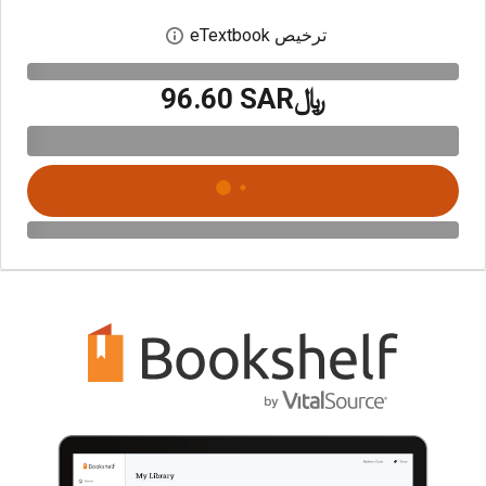
ترخيص eTextbook
افتح مربع حوار الترخيص
﷼‎96.60 SAR