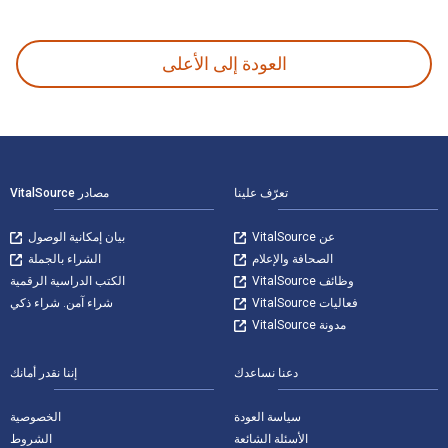
Zukunftsfragen des deutschen Steuerrechts III وتم النشر بواسطة Springer. الأرقام الدولية المعيارية للكتب الدراسية الإلكترونية والرقمية لـ Zukunftsfragen des deutschen Steuerrechts III هي 9783662560587, 3662560585 و الأرقام الدولية المعيارية للكتاب (ISBN) هي 9783662560570, 3662560577. وفّر حتى 80% في مقابل الطباعة عن طريق الانتقال إلى الحياة الرقمية من خلال VitalSource.
العودة إلى الأعلى
لتنقل في التذييل
تعرّف علينا
مصادر VitalSource
عن VitalSource
بيان إمكانية الوصول
الصحافة والإعلام
الشراء بالجملة
وظائف VitalSource
الكتب الدراسية الرقمية
فعاليات VitalSource
شراء آمن. شراء ذكي
مدونة VitalSource
دعنا نساعدك
إننا نقدر أمانك
سياسة العودة
الخصوصية
الأسئلة الشائعة
الشروط