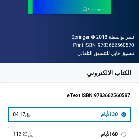
الناشر
حقوق الطبع والنشر
نشر بواسطة
© 2018
Springer
"ISBN-13 9783662560570"
Print ISBN:
9783662560570
شكل
تنسيق قابل للتنسيق التلقائي
متوفر من
﷼‎
SAR
84.17
SKU:
9783662560587R30
الكتاب الالكتروني
eText ISBN:
9783662560587
30 الأيام
﷼‎84.17
60 الأيام
﷼‎112.23