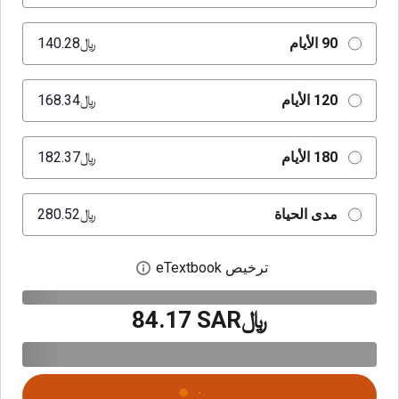
90 الأيام
﷼‎140.28
120 الأيام
﷼‎168.34
180 الأيام
﷼‎182.37
مدى الحياة
﷼‎280.52
ترخيص eTextbook
افتح مربع حوار الترخيص
﷼‎84.17 SAR