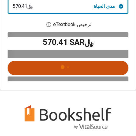
مدى الحياة
﷼‎570.41
ترخيص eTextbook
افتح مربع حوار الترخيص
﷼‎570.41 SAR