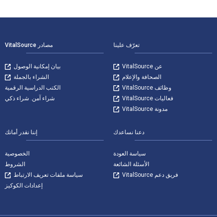
لتنقل في التذييل
تعرّف علينا
مصادر VitalSource
عن VitalSource
بيان إمكانية الوصول
الصحافة والإعلام
الشراء بالجملة
وظائف VitalSource
الكتب الدراسية الرقمية
فعاليات VitalSource
شراء آمن. شراء ذكي
مدونة VitalSource
دعنا نساعدك
إننا نقدر أمانك
سياسة العودة
الخصوصية
الأسئلة الشائعة
الشروط
فريق دعم VitalSource
سياسة ملفات تعريف الارتباط
إعدادات الكوكيز