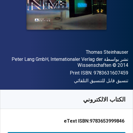
المؤلف (المؤلفون)
Thomas Steinhauser
الناشر
نشر بواسطة
Peter Lang GmbH, Internationaler Verlag der
حقوق الطبع والنشر
Wissenschaften
© 2014
"ISBN-13 9783631607459"
Print ISBN:
9783631607459
شكل
تنسيق قابل للتنسيق التلقائي
متوفر من
﷼‎
SAR
570.41
SKU:
9783653999846
الكتاب الالكتروني
eText ISBN:
9783653999846