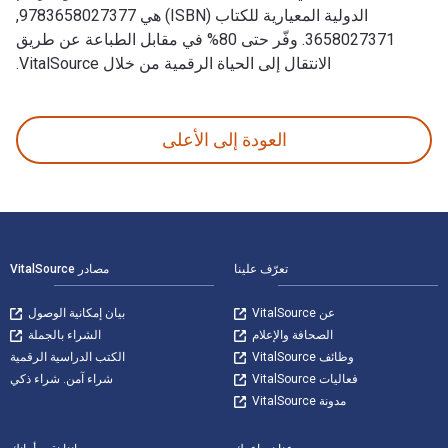
الدولية المعيارية للكتاب (ISBN) هي 9783658027377,
3658027371. وفّر حتى 80% في مقابل الطباعة عن طريق
الانتقال إلى الحياة الرقمية من خلال VitalSource.
Zukunftsperspektiven der Bankwirtschaft: Münsteraner Bankentage 2012 تمت الكتابة بواسطة Author وتم النشر بواسطة Springer Gabler. الأرقام الدولية المعيارية للكتب الدراسية الإلكترونية والرقمية لـ Zukunftsperspektiven der Bankwirtschaft هي 9783658027384, 365802738X و الأرقام الدولية المعيارية للكتاب (ISBN) هي 9783658027377, 3658027371. وفّر حتى 80% في مقابل ا
العودة إلى الأعلى
لتنقل في التذييل
تعرّف علينا
مصادر VitalSource
عن VitalSource
بيان إمكانية الوصول
الصحافة والإعلام
الشراء بالجملة
وظائف VitalSource
الكتب الدراسية الرقمية
فعاليات VitalSource
شراء آمن. شراء ذكي
مدونة VitalSource