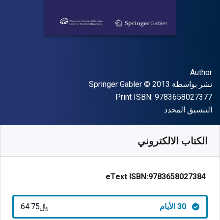
المؤلف (المؤلفون)
Author
الناشر
حقوق الطبع والنشر
نشر بواسطة
© 2013
Springer Gabler
"ISBN-13 9783658027377"
Print ISBN:
9783658027377
شكل
التنسيق المحدد
متوفر من
﷼‎
SAR
64.74
SKU:
9783658027384R30
الكتاب الالكتروني
eText ISBN:
9783658027384
30 الأيام
﷼‎64.75