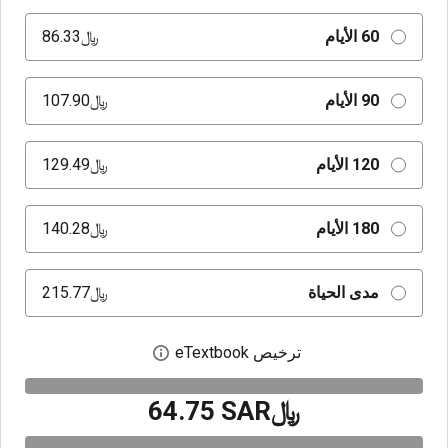
60 الأيام
﷼‎86.33
90 الأيام
﷼‎107.90
120 الأيام
﷼‎129.49
180 الأيام
﷼‎140.28
مدى الحياة
﷼‎215.77
ترخيص eTextbook
افتح مربع حوار الترخيص
﷼‎64.75 SAR