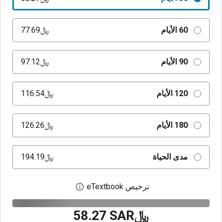
60 الأيام
﷼‎77.69
90 الأيام
﷼‎97.12
120 الأيام
﷼‎116.54
180 الأيام
﷼‎126.26
مدى الحياة
﷼‎194.19
ترخيص eTextbook
افتح مربع حوار الترخيص
﷼‎58.27 SAR