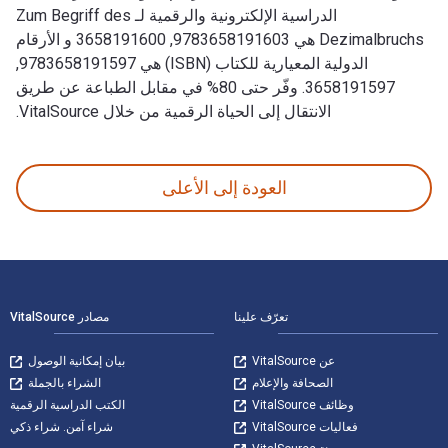
الدراسية الإلكترونية والرقمية لـ Zum Begriff des
Dezimalbruchs هي 9783658191603, 3658191600 و الأرقام
الدولية المعيارية للكتاب (ISBN) هي 9783658191597,
3658191597. وفّر حتى 80% في مقابل الطباعة عن طريق
الانتقال إلى الحياة الرقمية من خلال VitalSource.
Zum Begriff des Dezimalbruchs: Eine empirische Studie zum Dezimalbruchverständnis aus inferentialistischer Perspektive تمت الكتابة بواسطة Lara Sprenger وتم النشر بواسطة Springer Spektrum. الأرقام الدولية المعيارية للكتب الدراسية الإلكترو
العودة إلى الأعلى
لتنقل في التذييل
تعرّف علينا
مصادر VitalSource
عن VitalSource
بيان إمكانية الوصول
الصحافة والإعلام
الشراء بالجملة
وظائف VitalSource
الكتب الدراسية الرقمية
فعاليات VitalSource
شراء آمن. شراء ذكي