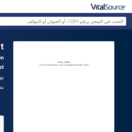
t
en
1st ال
ال
er
الن
نش
متو
71