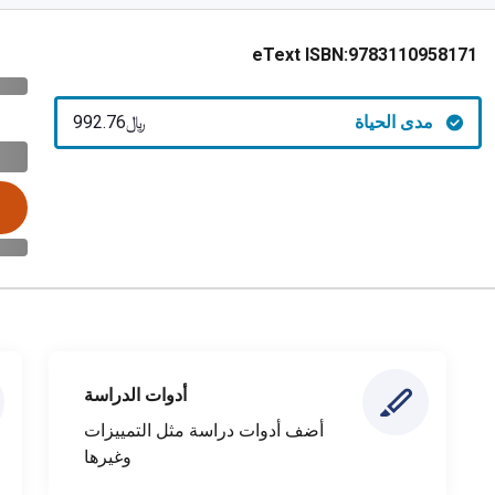
eText ISBN:
9783110958171
مدى الحياة
﷼‎992.76
أدوات الدراسة
أضف أدوات دراسة مثل التمييزات
وغيرها