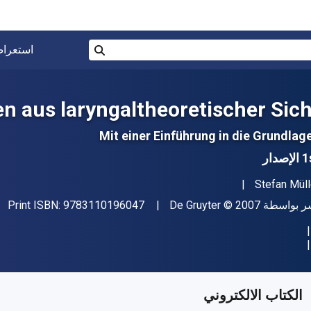
البحث في المتجر برقم ISBN، أو العنوان أو 
استعرا
بحث
 aus laryngaltheoretischer Sich
Mit einer Einführung in die Grundlag
إصدار
مؤلف (المؤلفون)
Stefan Müll
"ISBN-13 9783110196047"
اشر
حقوق الطبع والنشر
ر بواسطة
© 2007
De Gruyter
9783110196047
Print ISBN:
فر من
﷼‎
SAR
992.76
SKU:
97831109581
الكتاب الالكتروني