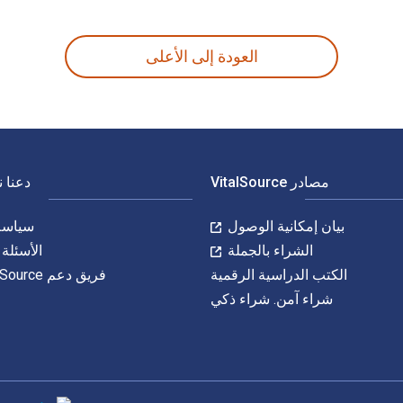
ي 9783110958171, 3110958171 و الأرقام الدولية المعيارية للكتاب (ISBN) هي 9783110196047, 3110196042. وفّر حتى 80% في مقابل الطباعة عن طريق الانتقال إلى الحياة الرقمية من خلال VitalSource.
العودة إلى الأعلى
مصادر VitalSource
دعنا 
بيان إمكانية الوصول
سياسة 
الشراء بالجملة
الأسئلة 
الكتب الدراسية الرقمية
فريق دعم VitalSource
شراء آمن. شراء ذكي