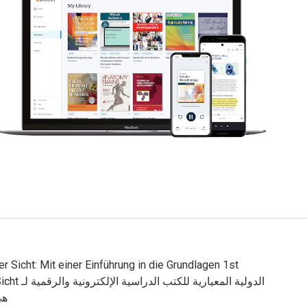
هي 9783110196047, 3110196042. وفّر حتى 80% في مقابل 