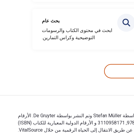
بحث عام
ابحث في محتوى الكتاب والرسومات
التوضيحية وكراس التمارين.
Zum Germanischen aus laryngaltheoretischer Sicht: Mit einer Einführung in die Grundlagen 1st الإصدار تمت الكتابة بواسطة Stefan Müller وتم النشر بواسطة De Gruyter. الأرقام
الدولية المعيارية للكتب الدراسية الإلكترونية والرقمية لـ Zum Germanischen aus laryngaltheoretischer Sicht هي 9783110958171, 3110958171 و الأرقام الدولية المعيارية للكتاب (ISBN)