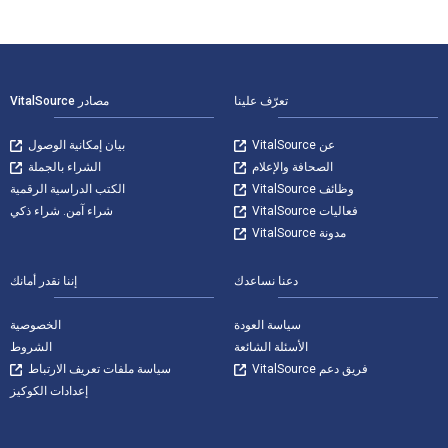
لتنقل في التذييل
تعرّف علينا
مصادر VitalSource
عن VitalSource
بيان إمكانية الوصول
الصحافة والإعلام
الشراء بالجملة
وظائف VitalSource
الكتب الدراسية الرقمية
فعاليات VitalSource
شراء آمن. شراء ذكي
مدونة VitalSource
دعنا نساعدك
إننا نقدر أمانك
سياسة العودة
الخصوصية
الأسئلة الشائعة
الشروط
فريق دعم VitalSource
سياسة ملفات تعريف الارتباط
إعدادات الكوكيز