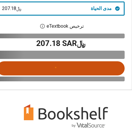
مدى الحياة
﷼‎207.18
ترخيص eTextbook
افتح مربع حوار التر
﷼‎207.18 SAR