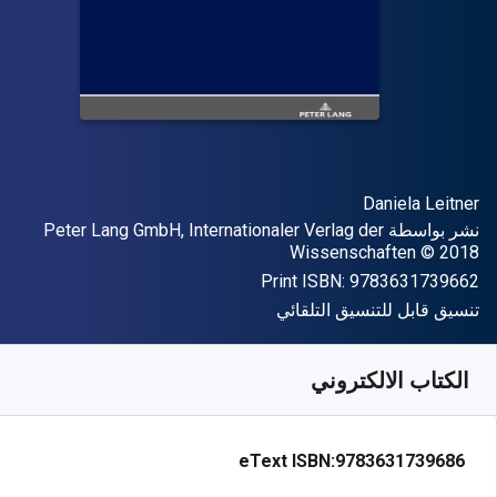
المؤلف (المؤلفون)
Daniela Leitner
الناشر
نشر بواسطة
Peter Lang GmbH, Internationaler Verlag der
حقوق الطبع والنشر
Wissenschaften
© 2018
"ISBN-13 9783631739662"
Print ISBN:
9783631739662
شكل
تنسيق قابل للتنسيق التلقائي
متوفر من
﷼‎
SAR
207.18
SKU:
9783631739686
الكتاب الالكتروني
eText ISBN:
9783631739686