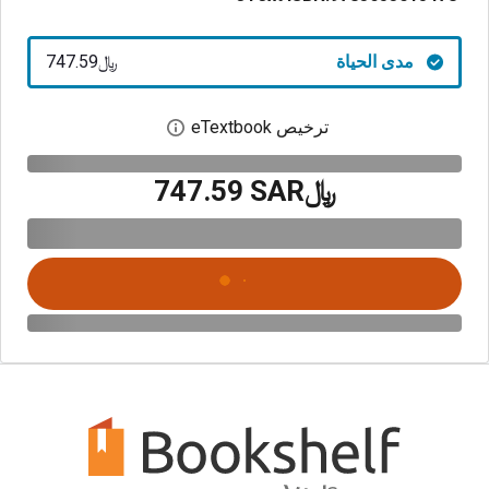
مدى الحياة
﷼‎747.59
ترخيص eTextbook
افتح مربع حوار الترخيص
﷼‎747.59 SAR