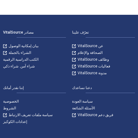
لتنقل في التذييل
تعرّف علينا
مصادر VitalSource
عن VitalSource
بيان إمكانية الوصول
الصحافة والإعلام
الشراء بالجملة
وظائف VitalSource
الكتب الدراسية الرقمية
فعاليات VitalSource
شراء آمن. شراء ذكي
مدونة VitalSource
دعنا نساعدك
إننا نقدر أمانك
سياسة العودة
الخصوصية
الأسئلة الشائعة
الشروط
فريق دعم VitalSource
سياسة ملفات تعريف الارتباط
إعدادات الكوكيز