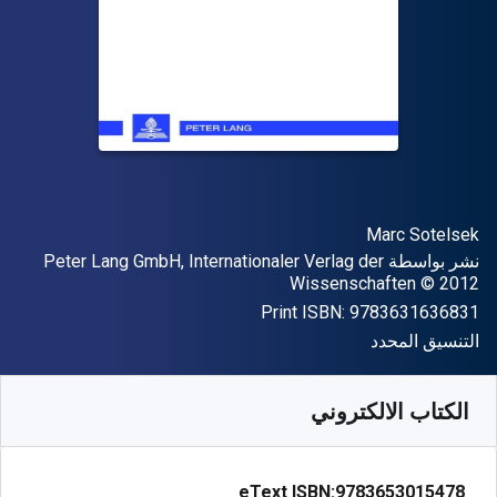
المؤلف (المؤلفون)
Marc Sotelsek
الناشر
نشر بواسطة
Peter Lang GmbH, Internationaler Verlag der
حقوق الطبع والنشر
Wissenschaften
© 2012
"ISBN-13 9783631636831"
Print ISBN:
9783631636831
شكل
التنسيق المحدد
متوفر من
﷼‎
SAR
747.59
SKU:
9783653015478
الكتاب الالكتروني
eText ISBN:
9783653015478