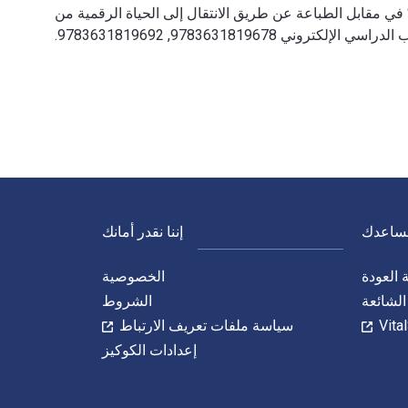
97836318, 3631819684 و الأرقام الدولية المعيارية للكتاب (ISBN) هي 9783631818213, 3631818211. وفّر حتى 80% في مقابل الطباعة عن طريق الانتقال إلى الحياة الرقمية من
نساعدك
إننا نقدر أمانك
العودة
الخصوصية
الشائعة
الشروط
سياسة ملفات تعريف الارتباط
إعدادات الكوكيز