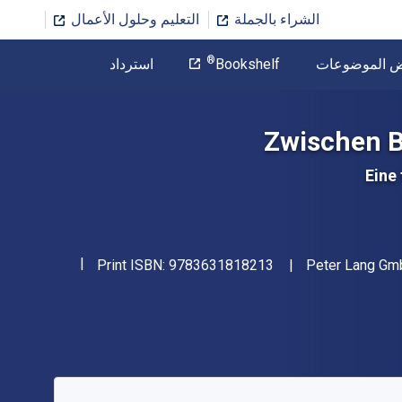
الشراء بالجملة
التعليم وحلول الأعمال
المؤلف
®
ض الموضوعات
Bookshelf
استرداد
تخطي إلى المحتوى الرئيسي
Zwischen B
Eine
"ISBN-13 9783631818213"
Print ISBN:
9783631818213
Peter Lang Gmb