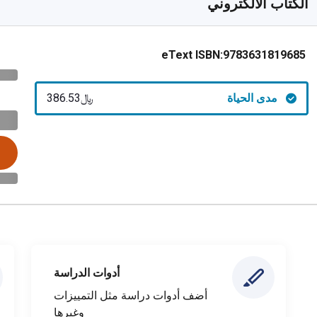
الكتاب الالكتروني
eText ISBN:
9783631819685
مدى الحياة
﷼‎386.53
أدوات الدراسة
أضف أدوات دراسة مثل التمييزات
وغيرها