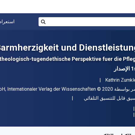
البحث في المتجر برقم ISBN، أو العنوان أو 
استعرا
بحث
armherzigkeit und Dienstleistun
 theologisch-tugendethische Perspektive fuer die Pfle
إصدار
مؤلف (المؤلفون)
Kathrin Zumkl
اشر
حقوق الطبع والنشر
ر بواسطة
© 2020
H, Internationaler Verlag der Wissenschaften
ل
سيق قابل للتنسيق التلقائي
فر من
﷼‎
SAR
386.53
SKU:
97836318196