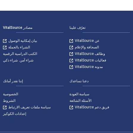
لتنقل في التذييل
تعرّف علينا
مصادر VitalSource
عن VitalSource
بيان إمكانية الوصول
الصحافة والإعلام
الشراء بالجملة
وظائف VitalSource
الكتب الدراسية الرقمية
فعاليات VitalSource
شراء آمن. شراء ذكي
مدونة VitalSource
دعنا نساعدك
إننا نقدر أمانك
سياسة العودة
الخصوصية
الأسئلة الشائعة
الشروط
فريق دعم VitalSource
سياسة ملفات تعريف الارتباط
إعدادات الكوكيز