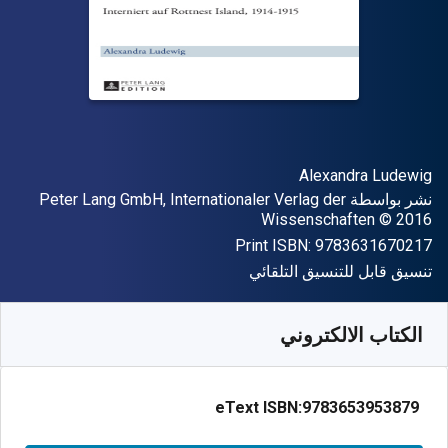
المؤلف (المؤلفون)
Alexandra Ludewig
الناشر
نشر بواسطة
Peter Lang GmbH, Internationaler Verlag der
حقوق الطبع والنشر
Wissenschaften
© 2016
"ISBN-13 9783631670217"
Print ISBN:
9783631670217
شكل
تنسيق قابل للتنسيق التلقائي
متوفر من
﷼‎
SAR
401.42
SKU:
9783653953879
الكتاب الالكتروني
eText ISBN:
9783653953879