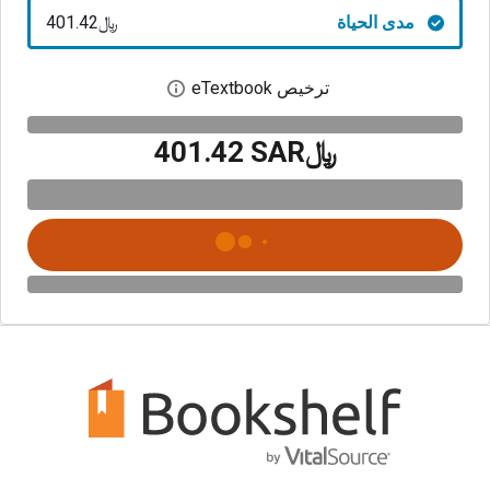
مدى الحياة
﷼‎401.42
ترخيص eTextbook
افتح مربع حوار الترخيص
﷼‎401.42 SAR