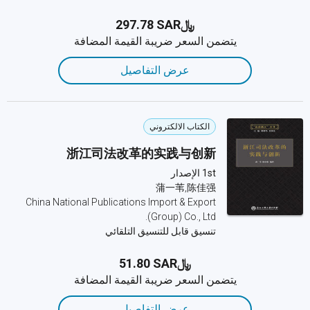
﷼‎297.78 SAR
يتضمن السعر ضريبة القيمة المضافة
عرض التفاصيل
الكتاب الالكتروني
浙江司法改革的实践与创新
1st الإصدار
蒲一苇,陈佳强
China National Publications Import & Export
(Group) Co., Ltd.
تنسيق قابل للتنسيق التلقائي
﷼‎51.80 SAR
يتضمن السعر ضريبة القيمة المضافة
عرض التفاصيل