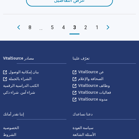
عرض التفاصيل
8
5
4
3
2
1
…
لتنقل في التذييل
تعرّف علينا
مصادر VitalSource
عن VitalSource
بيان إمكانية الوصول
الصحافة والإعلام
الشراء بالجملة
وظائف VitalSource
الكتب الدراسية الرقمية
فعاليات VitalSource
شراء آمن. شراء ذكي
مدونة VitalSource
دعنا نساعدك
إننا نقدر أمانك
سياسة العودة
الخصوصية
الأسئلة الشائعة
الشروط