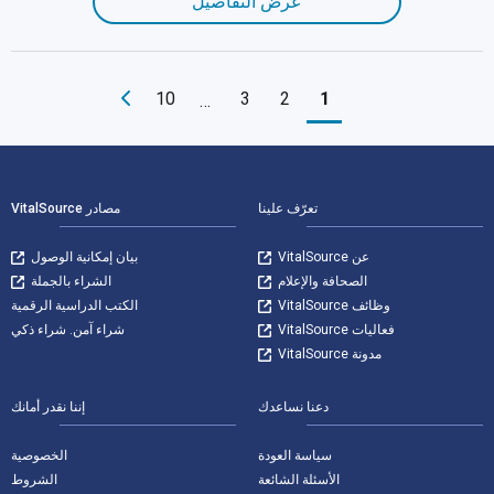
عرض التفاصيل
10
3
2
1
…
لتنقل في التذييل
تعرّف علينا
مصادر VitalSource
عن VitalSource
بيان إمكانية الوصول
الصحافة والإعلام
الشراء بالجملة
وظائف VitalSource
الكتب الدراسية الرقمية
فعاليات VitalSource
شراء آمن. شراء ذكي
مدونة VitalSource
دعنا نساعدك
إننا نقدر أمانك
سياسة العودة
الخصوصية
الأسئلة الشائعة
الشروط