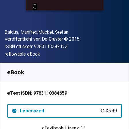
Autor(en)
Baldus, Manfred;Muckel, Stefan
Verleger
Copyright
Veröffentlicht von
De Gruyter
© 2015
"ISBN-13 9783110342123"
ISBN drucken:
9783110342123
Format
reflowable eBook
Verfügbar ab
€
235.40
EUR
SKU:
9783110384659
eBook
eText ISBN:
9783110384659
Lebenszeit
€235.40
eTextbook-Lizenz
Digitalen Lizenzdialo