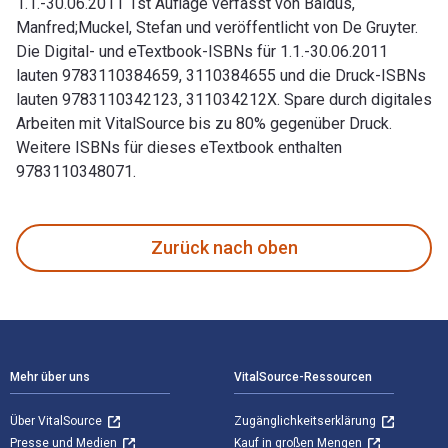
1.1.-30.06.2011 1st Auflage verfasst von Baldus,
Manfred;Muckel, Stefan und veröffentlicht von De Gruyter.
Die Digital- und eTextbook-ISBNs für 1.1.-30.06.2011
lauten 9783110384659, 3110384655 und die Druck-ISBNs
lauten 9783110342123, 311034212X. Spare durch digitales
Arbeiten mit VitalSource bis zu 80% gegenüber Druck.
Weitere ISBNs für dieses eTextbook enthalten
9783110348071.
1.1.-30.06.2011 1st Auflage verfasst von Baldus, Manfred;Mu
Zurück nach oben
Footer Navigation
Mehr über uns
VitalSource-Ressourcen
Über VitalSource
Zugänglichkeitserklärung
Presse und Medien
Kauf in großen Mengen