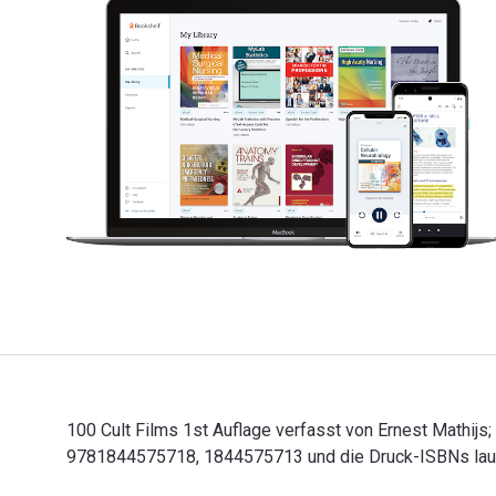
100 Cult Films 1st Auflage verfasst von Ernest Mathijs; 
9781844575718, 1844575713 und die Druck-ISBNs laute
100 Cult Films 1st Auflage verfasst von Ernest Mathijs