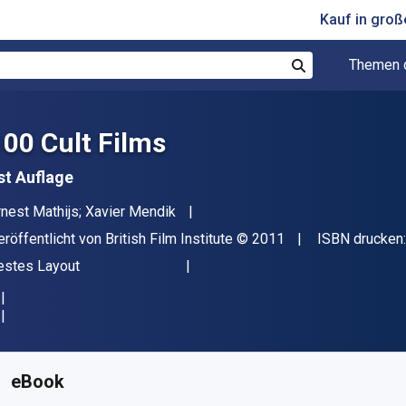
Kauf in gro
Themen 
Suchen
100 Cult Films
st Auflage
utor(en)
rnest Mathijs; Xavier Mendik
erleger
Copyright
eröffentlicht von
British Film Institute
© 2011
ISBN drucken
ormat
estes Layout
erfügbar ab
€
20.20
EUR
KU:
9781844575718R180
eBook