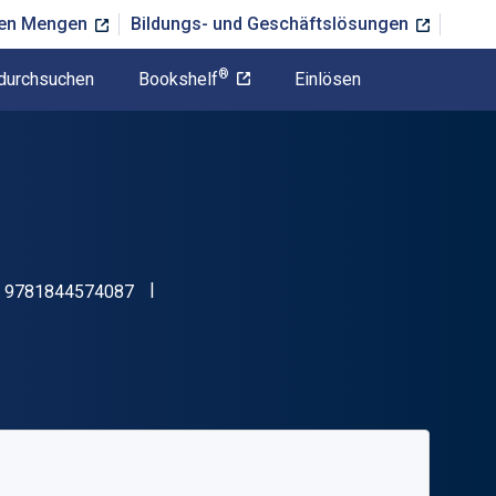
ßen Mengen
Bildungs- und Geschäftslösungen
®
durchsuchen
Bookshelf
Einlösen
"ISBN-13 9781844574087"
:
9781844574087