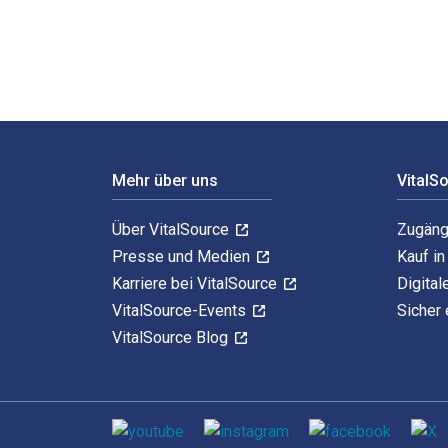
Footer Navigation
Mehr über uns
VitalS
Über VitalSource
Zugäng
Presse und Medien
Kauf i
Karriere bei VitalSource
Digital
VitalSource-Events
Sicher 
VitalSource Blog
Sozialen Medien