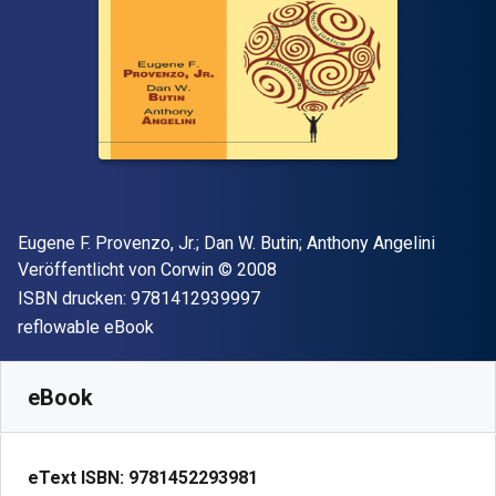
Autor(en)
Eugene F. Provenzo, Jr.; Dan W. Butin; Anthony Angelini
Verleger
Copyright
Veröffentlicht von
Corwin
© 2008
"ISBN-13 9781412939997"
ISBN drucken:
9781412939997
Format
reflowable eBook
Verfügbar ab
€
34.97
EUR
SKU:
9781452293981
eBook
eText ISBN:
9781452293981