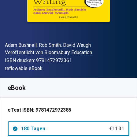
Autor(en)
Adam Bushnell; Rob Smith; David Waugh
Verleger
Veröffentlicht von
Bloomsbury Education
"ISBN-13 9781472972361"
ISBN drucken:
9781472972361
Format
reflowable eBook
Verfügbar ab
€
11.31
EUR
SKU:
9781472972385R180
eBook
eText ISBN:
9781472972385
180 Tagen
€11.31