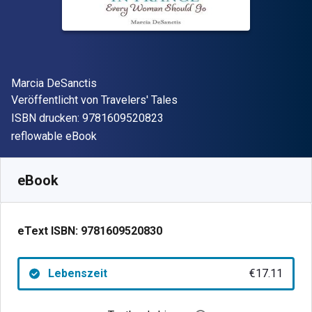
Autor(en)
Marcia DeSanctis
Verleger
Veröffentlicht von
Travelers' Tales
"ISBN-13 9781609520823"
ISBN drucken:
9781609520823
Format
reflowable eBook
Verfügbar ab
€
17.11
EUR
SKU:
9781609520830
eBook
eText ISBN:
9781609520830
Lebenszeit
€17.11