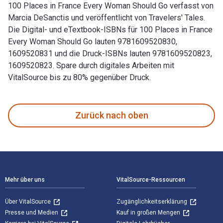
100 Places in France Every Woman Should Go verfasst von
Marcia DeSanctis und veröffentlicht von Travelers' Tales.
Die Digital- und eTextbook-ISBNs für 100 Places in France
Every Woman Should Go lauten 9781609520830,
1609520831 und die Druck-ISBNs lauten 9781609520823,
1609520823. Spare durch digitales Arbeiten mit
VitalSource bis zu 80% gegenüber Druck.
100 Places in France Every Woman Should Go verfasst von Ma
Zurück nach oben
Footer Navigation
Mehr über uns
VitalSource-Ressourcen
Über VitalSource
Zugänglichkeitserklärung
Presse und Medien
Kauf in großen Mengen