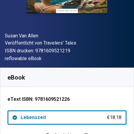
Autor(en)
Susan Van Allen
Verleger
Veröffentlicht von
Travelers' Tales
"ISBN-13 9781609521219"
ISBN drucken:
9781609521219
Format
reflowable eBook
Verfügbar ab
€
18.18
EUR
SKU:
9781609521226
eBook
eText ISBN:
9781609521226
Lebenszeit
€18.18