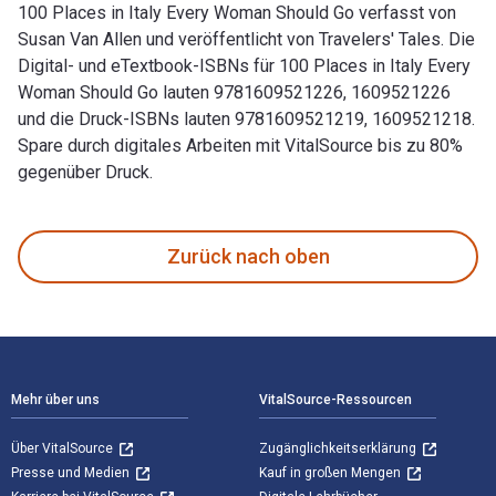
100 Places in Italy Every Woman Should Go verfasst von
Susan Van Allen und veröffentlicht von Travelers' Tales. Die
Digital- und eTextbook-ISBNs für 100 Places in Italy Every
Woman Should Go lauten 9781609521226, 1609521226
und die Druck-ISBNs lauten 9781609521219, 1609521218.
Spare durch digitales Arbeiten mit VitalSource bis zu 80%
gegenüber Druck.
100 Places in Italy Every Woman Should Go verfasst von Susa
Zurück nach oben
Footer Navigation
Mehr über uns
VitalSource-Ressourcen
Über VitalSource
Zugänglichkeitserklärung
Presse und Medien
Kauf in großen Mengen