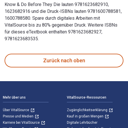
Know & Do Before They Die lauten 9781623682910,
1623682916 und die Druck-ISBNs lauten 9781600788581,
1600788580. Spare durch digitales Arbeiten mit
VitalSource bis zu 80% gegenüber Druck. Weitere ISBNs
für dieses eTextbook enthalten 9781623682927,
9781623683535.
100 Things Oregon Fans Should Know & Do Before They Die v
Zurück nach oben
Footer Navigation
Mehr über uns
VitalSource-Ressourcen
Über VitalSource
Zugänglichkeitserklärung
Presse und Medien
Kauf in großen Mengen
Karriere bei VitalSource
Digitale Lehrbücher