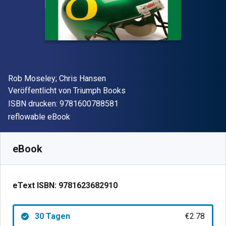
Autor(en)
Rob Moseley; Chris Hansen
Verleger
Veröffentlicht von
Triumph Books
"ISBN-13 9781600788581"
ISBN drucken:
9781600788581
Format
reflowable eBook
Verfügbar ab
€
2.78
EUR
SKU:
9781623682910R30
eBook
eText ISBN:
9781623682910
30 Tagen
€2.78