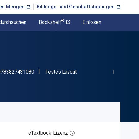
ßen Mengen
Bildungs- und Geschäftslösungen
®
durchsuchen
Bookshelf
Einlösen
"ISBN-13 9783827431080"
Format
9783827431080
Festes Layout
eTextbook-Lizenz
Digitalen Lizenzdialog öffnen