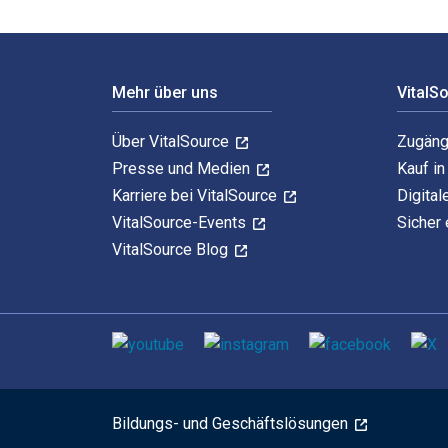
Footer Navigation
Mehr über uns
VitalS
Über VitalSource
Zugäng
Presse und Medien
Kauf i
Karriere bei VitalSource
Digital
VitalSource-Events
Sicher 
VitalSource Blog
Sozialen Medien
Bildungs- und Geschäftslösungen