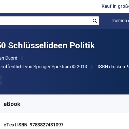
Kauf in gro
Themen 
Suchen
50 Schlüsselideen Politik
utor(en)
en Dupré
erleger
Copyright
eröffentlicht von
Springer Spektrum
© 2013
ISBN drucken:
erfügbar ab
€
11.68
EUR
KU:
9783827431097
eBook
eText ISBN:
9783827431097