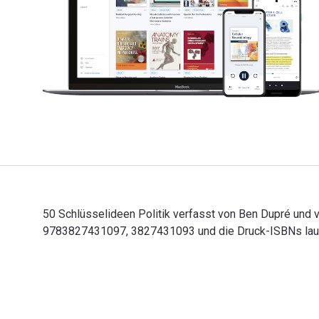
50 Schlüsselideen Politik verfasst von Ben Dupré und v
9783827431097, 3827431093 und die Druck-ISBNs laute
50 Schlüsselideen Politik verfasst von Ben Dupré und 