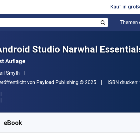
Kauf in gro
Themen 
Suchen
Android Studio Narwhal Essentials
st Auflage
utor(en)
eil Smyth
erleger
Copyright
eröffentlicht von
Payload Publishing
© 2025
ISBN drucken:
erfügbar ab
€
18.18
EUR
KU:
9781965764220R30
eBook