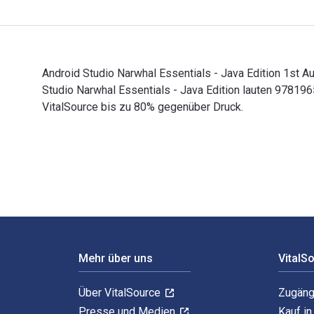
Android Studio Narwhal Essentials - Java Edition 1st A
Studio Narwhal Essentials - Java Edition lauten 9781
VitalSource bis zu 80% gegenüber Druck.
Android Studio Narwhal Essentials - Java Edition 1st 
Footer Navigation
Mehr über uns
VitalS
Über VitalSource
Zugäng
Presse und Medien
Kauf i