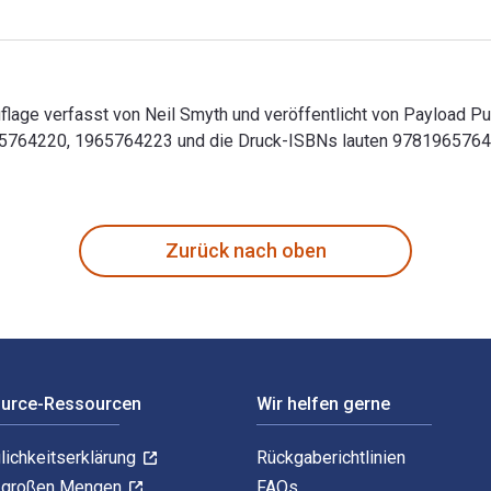
uflage verfasst von Neil Smyth und veröffentlicht von Payload Pu
965764220, 1965764223 und die Druck-ISBNs lauten 97819657642
Auflage verfasst von Neil Smyth und veröffentlicht von Payload
Zurück nach oben
ource-Ressourcen
Wir helfen gerne
lichkeitserklärung
Rückgaberichtlinien
n großen Mengen
FAQs