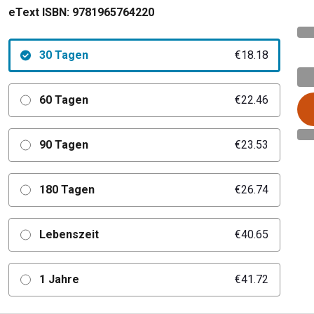
eText ISBN:
9781965764220
30 Tagen
€18.18
60 Tagen
€22.46
90 Tagen
€23.53
180 Tagen
€26.74
Lebenszeit
€40.65
1 Jahre
€41.72