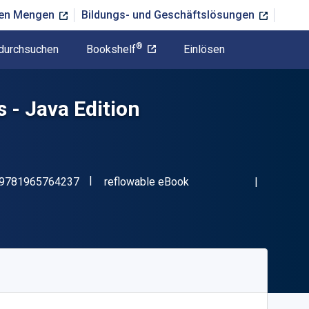
ßen Mengen
Bildungs- und Geschäftslösungen
®
durchsuchen
Bookshelf
Einlösen
 - Java Edition
"ISBN-13 9781965764237"
Format
9781965764237
reflowable eBook