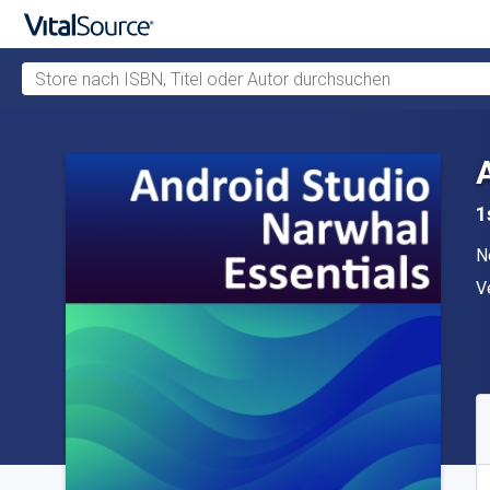
Store nach ISBN, Titel oder Autor durchsuchen
Zum Hauptinhalt springen
1
A
N
V
V
V
S