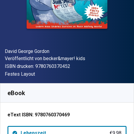
Autor(en)
David George Gordon
Verleger
Veröffentlicht von
becker&mayer! kids
"ISBN-13 9780760370452"
ISBN drucken:
9780760370452
Format
Festes Layout
Verfügbar ab
€
9.98
EUR
SKU:
9780760370469
eBook
eText ISBN:
9780760370469
Lebenszeit
€9.98