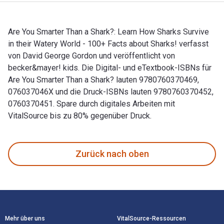
Are You Smarter Than a Shark?: Learn How Sharks Survive
in their Watery World - 100+ Facts about Sharks! verfasst
von David George Gordon und veröffentlicht von
becker&mayer! kids. Die Digital- und eTextbook-ISBNs für
Are You Smarter Than a Shark? lauten 9780760370469,
076037046X und die Druck-ISBNs lauten 9780760370452,
0760370451. Spare durch digitales Arbeiten mit
VitalSource bis zu 80% gegenüber Druck.
Are You Smarter Than a Shark?: Learn How Sharks Survive in 
Zurück nach oben
Footer Navigation
Mehr über uns
VitalSource-Ressourcen