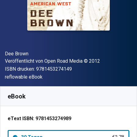
Autor(en)
Dee Brown
Verleger
Copyright
Veröffentlicht von
Open Road Media
© 2012
"ISBN-13 9781453274149"
ISBN drucken:
9781453274149
Format
reflowable eBook
Verfügbar ab
€
2.78
EUR
SKU:
9781453274989R30
eBook
eText ISBN:
9781453274989