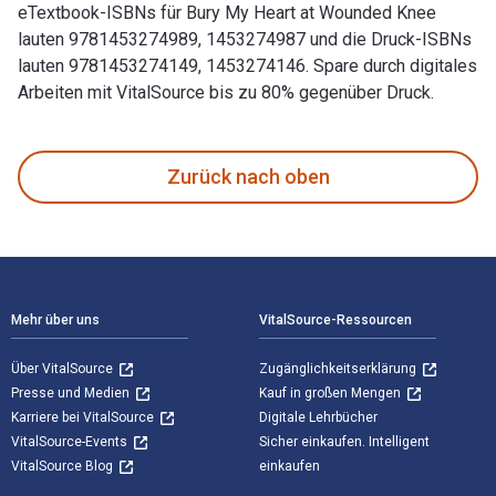
eTextbook-ISBNs für Bury My Heart at Wounded Knee
lauten 9781453274989, 1453274987 und die Druck-ISBNs
lauten 9781453274149, 1453274146. Spare durch digitales
Arbeiten mit VitalSource bis zu 80% gegenüber Druck.
Bury My Heart at Wounded Knee: An Indian History of the Am
Zurück nach oben
Footer Navigation
Mehr über uns
VitalSource-Ressourcen
Über VitalSource
Zugänglichkeitserklärung
Presse und Medien
Kauf in großen Mengen
Karriere bei VitalSource
Digitale Lehrbücher
VitalSource-Events
Sicher einkaufen. Intelligent
VitalSource Blog
einkaufen