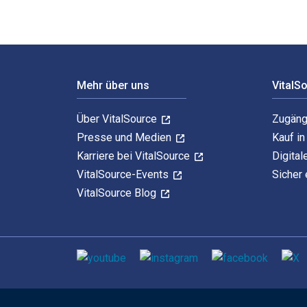
Footer Navigation
Mehr über uns
VitalS
Über VitalSource
Zugäng
Presse und Medien
Kauf i
Karriere bei VitalSource
Digital
VitalSource-Events
Sicher 
VitalSource Blog
Sozialen Medien