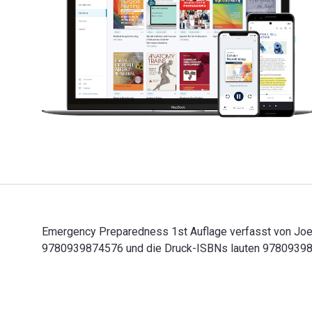
Emergency Preparedness 1st Auflage verfasst von Joel
9780939874576 und die Druck-ISBNs lauten 9780939874
Emergency Preparedness 1st Auflage verfasst von Joel