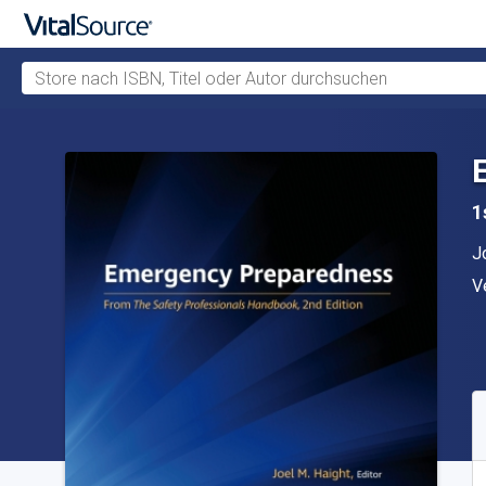
Store nach ISBN, Titel oder Autor durchsuchen
Zum Hauptinhalt springen
1
A
J
V
V
V
S