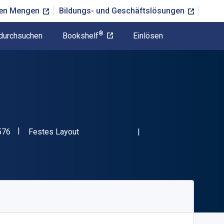
ßen Mengen
Bildungs- und Geschäftslösungen
®
durchsuchen
Bookshelf
Einlösen
"ISBN-13 9780939874576"
Format
576
Festes Layout