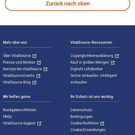
Zurück nach oben
Footer Navigation
Mehr über uns
VitalSource-Ressourcen
Über VitalSource
Zugänglichkeitserklärung
Presse und Medien
Kauf in großen Mengen
Karriere bei VitalSource
Digitale Lehrbücher
VitalSource-Events
Sicher einkaufen. Intelligent
VitalSource Blog
einkaufen
Wir helfen gerne
Ihr Schutz ist uns wichtig
Rückgaberichtlinien
Datenschutz
FAQs
Bedingungen
VitalSource Support
Cookie-Richtlinie
Cookie-Einstellungen