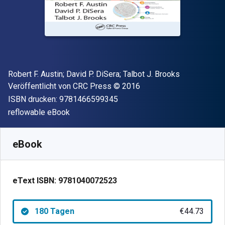
Autor(en)
Robert F. Austin; David P. DiSera; Talbot J. Brooks
Verleger
Copyright
Veröffentlicht von
CRC Press
© 2016
"ISBN-13 9781466599345"
ISBN drucken:
9781466599345
Format
reflowable eBook
Verfügbar ab
€
44.73
EUR
SKU:
9781040072523R180
eBook
eText ISBN:
9781040072523
180 Tagen
€44.73