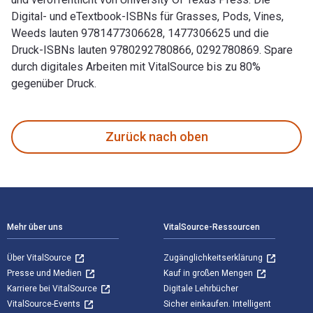
Digital- und eTextbook-ISBNs für Grasses, Pods, Vines,
Weeds lauten 9781477306628, 1477306625 und die
Druck-ISBNs lauten 9780292780866, 0292780869. Spare
durch digitales Arbeiten mit VitalSource bis zu 80%
gegenüber Druck.
Grasses, Pods, Vines, Weeds verfasst von Quentin Steitz un
Zurück nach oben
Footer Navigation
Mehr über uns
VitalSource-Ressourcen
Über VitalSource
Zugänglichkeitserklärung
Presse und Medien
Kauf in großen Mengen
Karriere bei VitalSource
Digitale Lehrbücher
VitalSource-Events
Sicher einkaufen. Intelligent