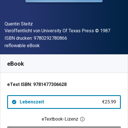
Autor(en)
Quentin Steitz
Verleger
Copyright
Veröffentlicht von
University Of Texas Press
© 1987
"ISBN-13 9780292780866"
ISBN drucken:
9780292780866
Format
reflowable eBook
Verfügbar ab
€
25.99
EUR
SKU:
9781477306628
eBook
eText ISBN:
9781477306628
Lebenszeit
€25.99
eTextbook-Lizenz
Digitalen Lizenzdialo