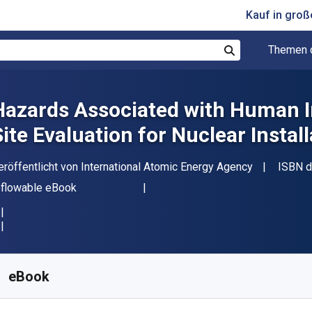
Kauf in gro
Themen 
Suchen
Hazards Associated with Human I
Site Evaluation for Nuclear Instal
erleger
eröffentlicht von
International Atomic Energy Agency
ISBN d
ormat
eflowable eBook
erfügbar ab
€
49.22
EUR
KU:
9789201440228
eBook