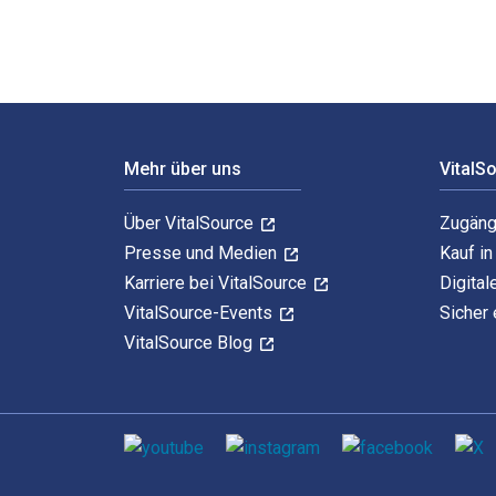
Footer Navigation
Mehr über uns
VitalS
Über VitalSource
Zugäng
Presse und Medien
Kauf i
Karriere bei VitalSource
Digital
VitalSource-Events
Sicher 
VitalSource Blog
Sozialen Medien