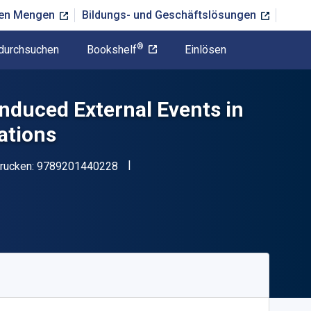
ßen Mengen
Bildungs- und Geschäftslösungen
®
durchsuchen
Bookshelf
Einlösen
nduced External Events in
lations
"ISBN-13 9789201440228"
rucken:
9789201440228