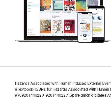
Hazards Associated with Human Induced External Events i
eTextbook-ISBNs für Hazards Associated with Human Ind
9789201440228, 9201440227. Spare durch digitales Arb
Hazards Associated with Human Induced External Events 