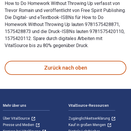
How to Do Homework Without Throwing Up verfasst von
Trevor Romain und veröffentlicht von Free Spirit Publishing.
Die Digital- und eTextbook-ISBNs für How to Do
Homework Without Throwing Up lauten 9781575428871,
1575428873 und die Druck-ISBNs lauten 9781575420110,
1575420112. Spare durch digitales Arbeiten mit
VitalSource bis zu 80% gegenüber Druck.
How to Do Homework Without Throwing Up verfasst von Trevor
Zurück nach oben
Footer Navigation
Mehr über uns
VitalSource-Ressourcen
Über VitalSource
Zugänglichkeitserklärung
Presse und Medien
Kauf in großen Mengen