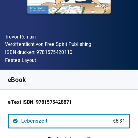
Autor(en)
Trevor Romain
Verleger
Veröffentlicht von
Free Spirit Publishing
"ISBN-13 9781575420110"
ISBN drucken:
9781575420110
Format
Festes Layout
Verfügbar ab
€
8.31
EUR
SKU:
9781575428871
eBook
eText ISBN:
9781575428871
Lebenszeit
€8.31