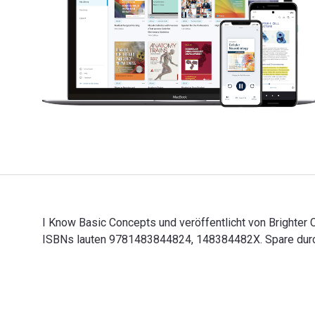
I Know Basic Concepts und veröffentlicht von Brighter
ISBNs lauten 9781483844824, 148384482X. Spare durch 
I Know Basic Concepts und veröffentlicht von Brighte