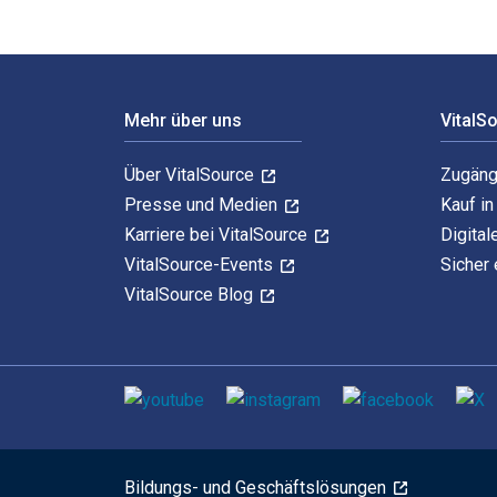
Footer Navigation
Mehr über uns
VitalS
Über VitalSource
Zugäng
Presse und Medien
Kauf i
Karriere bei VitalSource
Digital
VitalSource-Events
Sicher 
VitalSource Blog
Sozialen Medien
Bildungs- und Geschäftslösungen