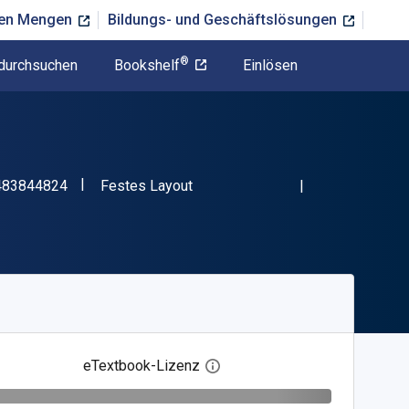
ßen Mengen
Bildungs- und Geschäftslösungen
®
durchsuchen
Bookshelf
Einlösen
"ISBN-13 9781483844824"
Format
483844824
Festes Layout
eTextbook-Lizenz
Digitalen Lizenzdialog öffnen