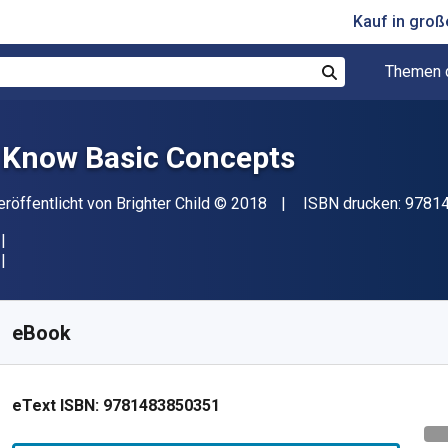
Kauf in gro
Themen 
Suchen
I Know Basic Concepts
erleger
Copyright
eröffentlicht von
Brighter Child
© 2018
ISBN drucken:
9781
erfügbar ab
€
3.70
EUR
KU:
9781483850351
eBook
eText ISBN:
9781483850351