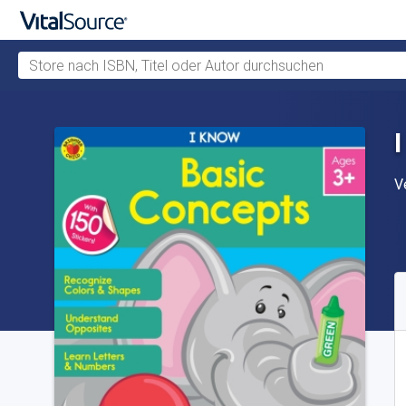
Store nach ISBN, Titel oder Autor durchsuchen
Zum Hauptinhalt springen
V
V
V
S