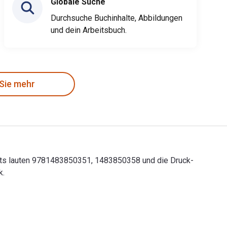
Globale Suche
Durchsuche Buchinhalte, Abbildungen
und dein Arbeitsbuch.
 Sie mehr
cepts lauten 9781483850351, 1483850358 und die Druck-
k.
cepts lauten 9781483850351, 1483850358 und die Druck-ISBNs la