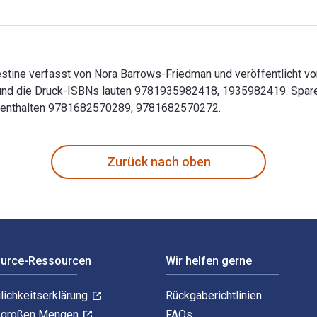
lestine verfasst von Nora Barrows-Friedman und veröffentlicht 
d die Druck-ISBNs lauten 9781935982418, 1935982419. Spare du
k enthalten 9781682570289, 9781682570272.
Palestine verfasst von Nora Barrows-Friedman und veröffentlic
Zurück nach oben
ource-Ressourcen
Wir helfen gerne
lichkeitserklärung
Rückgaberichtlinien
n großen Mengen
FAQs