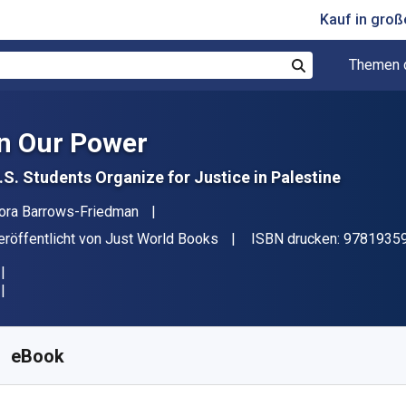
Kauf in gro
Themen 
Suchen
In Our Power
.S. Students Organize for Justice in Palestine
utor(en)
ora Barrows-Friedman
erleger
eröffentlicht von
Just World Books
ISBN drucken:
9781935
erfügbar ab
€
2.32
EUR
KU:
9781935982548R30
eBook