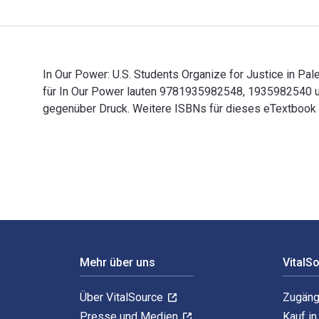
In Our Power: U.S. Students Organize for Justice in Pa
für In Our Power lauten 9781935982548, 1935982540 un
gegenüber Druck. Weitere ISBNs für dieses eTextboo
In Our Power: U.S. Students Organize for Justice in 
Footer Navigation
Mehr über uns
VitalS
Über VitalSource
Zugäng
Presse und Medien
Kauf i