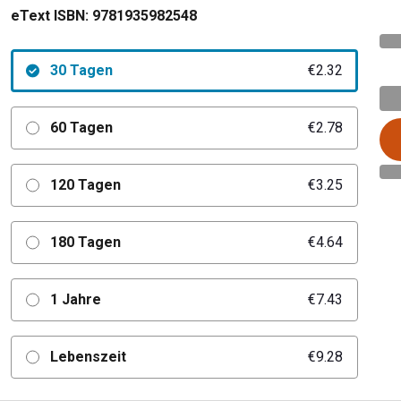
eText ISBN:
9781935982548
30 Tagen
€2.32
60 Tagen
€2.78
120 Tagen
€3.25
180 Tagen
€4.64
1 Jahre
€7.43
Lebenszeit
€9.28