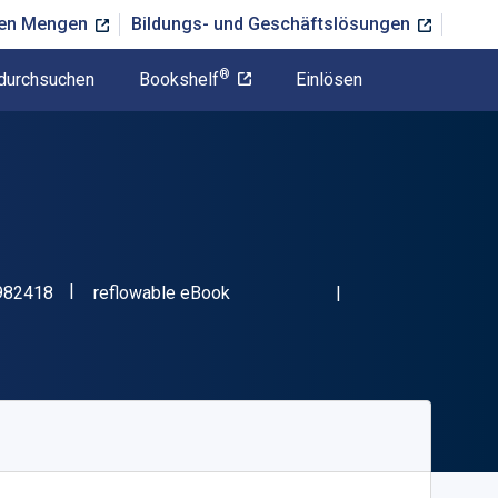
ßen Mengen
Bildungs- und Geschäftslösungen
®
durchsuchen
Bookshelf
Einlösen
"ISBN-13 9781935982418"
Format
982418
reflowable eBook