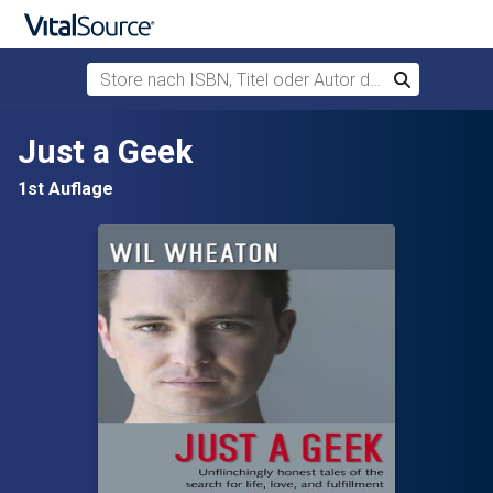
Store nach ISBN, Titel oder Autor durchsuchen
Suchen
Zum Hauptinhalt springen
Just a Geek
1st Auflage