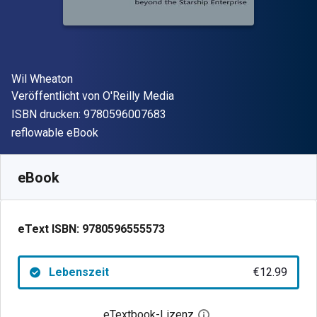
Autor(en)
Wil Wheaton
Verleger
Veröffentlicht von
O'Reilly Media
"ISBN-13 9780596007683"
ISBN drucken:
9780596007683
Format
reflowable eBook
Verfügbar ab
€
12.99
EUR
SKU:
9780596555573
eBook
eText ISBN:
9780596555573
Lebenszeit
€12.99
eTextbook-Lizenz
Digitalen Lizenzdialo