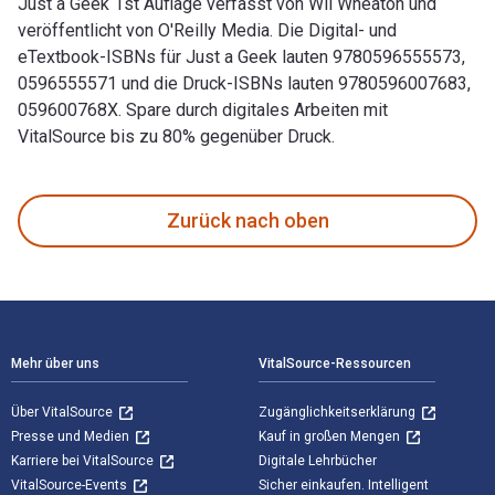
Just a Geek 1st Auflage verfasst von Wil Wheaton und
veröffentlicht von O'Reilly Media. Die Digital- und
eTextbook-ISBNs für Just a Geek lauten 9780596555573,
0596555571 und die Druck-ISBNs lauten 9780596007683,
059600768X. Spare durch digitales Arbeiten mit
VitalSource bis zu 80% gegenüber Druck.
Just a Geek 1st Auflage verfasst von Wil Wheaton und veröff
Zurück nach oben
Footer Navigation
Mehr über uns
VitalSource-Ressourcen
Über VitalSource
Zugänglichkeitserklärung
Presse und Medien
Kauf in großen Mengen
Karriere bei VitalSource
Digitale Lehrbücher
VitalSource-Events
Sicher einkaufen. Intelligent