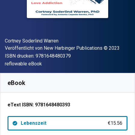
Autor(en)
Cortney Soderlind Warren
Verleger
Copyright
Veröffentlicht von
New Harbinger Publications
© 2023
"ISBN-13 9781648480379"
ISBN drucken:
9781648480379
Format
reflowable eBook
Verfügbar ab
€
15.56
EUR
SKU:
9781648480393
eBook
eText ISBN:
9781648480393
Lebenszeit
€15.56