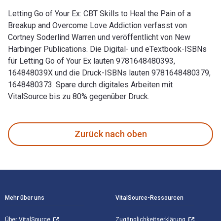
Letting Go of Your Ex: CBT Skills to Heal the Pain of a
Breakup and Overcome Love Addiction verfasst von
Cortney Soderlind Warren und veröffentlicht von New
Harbinger Publications. Die Digital- und eTextbook-ISBNs
für Letting Go of Your Ex lauten 9781648480393,
164848039X und die Druck-ISBNs lauten 9781648480379,
1648480373. Spare durch digitales Arbeiten mit
VitalSource bis zu 80% gegenüber Druck.
Letting Go of Your Ex: CBT Skills to Heal the Pain of a Bre
Zurück nach oben
Footer Navigation
Mehr über uns
VitalSource-Ressourcen
Über VitalSource
Zugänglichkeitserklärung