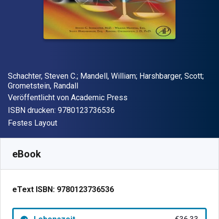
Autor(en)
Schachter, Steven C.; Mandell, William; Harshbarger, Scott;
Grometstein, Randall
Verleger
Veröffentlicht von
Academic Press
"ISBN-13 9780123736536"
ISBN drucken:
9780123736536
Format
Festes Layout
Verfügbar ab
€
36.33
EUR
SKU:
9780123736536
eBook
eText ISBN:
9780123736536