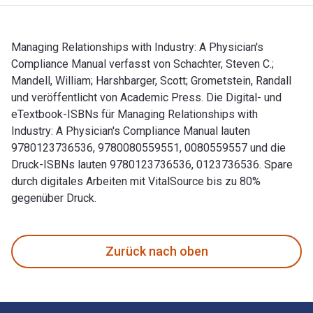
Managing Relationships with Industry: A Physician's
Compliance Manual verfasst von Schachter, Steven C.;
Mandell, William; Harshbarger, Scott; Grometstein, Randall
und veröffentlicht von Academic Press. Die Digital- und
eTextbook-ISBNs für Managing Relationships with
Industry: A Physician's Compliance Manual lauten
9780123736536, 9780080559551, 0080559557 und die
Druck-ISBNs lauten 9780123736536, 0123736536. Spare
durch digitales Arbeiten mit VitalSource bis zu 80%
gegenüber Druck.
Managing Relationships with Industry: A Physician's Complia
Zurück nach oben
Footer Navigation