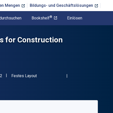
ßen Mengen
Bildungs- und Geschäftslösungen
®
durchsuchen
Bookshelf
Einlösen
s for Construction
"ISBN-13 9780826993632"
Format
2
Festes Layout