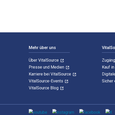
Footer Navigation
Mehr über uns
VitalS
Über VitalSource
Zugäng
Presse und Medien
Kauf i
Karriere bei VitalSource
Digital
VitalSource-Events
Sicher 
VitalSource Blog
Sozialen Medien