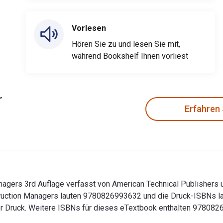
Vorlesen
Hören Sie zu und lesen Sie mit,
während Bookshelf Ihnen vorliest
Erfahren
agers 3rd Auflage verfasst von American Technical Publishers un
struction Managers lauten 9780826993632 und die Druck-ISBNs
ber Druck. Weitere ISBNs für dieses eTextbook enthalten 97808
nagers 3rd Auflage verfasst von American Technical Publishers