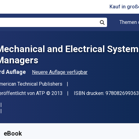
Kauf in gro
Themen 
Suchen
Mechanical and Electrical System
Managers
rd Auflage
Neuere Auflage verfügbar
utor(en)
merican Technical Publishers
erleger
Copyright
eröffentlicht von
ATP
© 2013
ISBN drucken:
978082699363
erfügbar ab
€
67.42
EUR
KU:
9780826993632R180
eBook