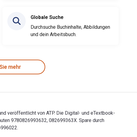
Globale Suche
Durchsuche Buchinhalte, Abbildungen
und dein Arbeitsbuch.
 Sie mehr
d veröffentlicht von ATP. Die Digital- und eTextbook-
 lauten 9780826993632, 082699363X. Spare durch
26996022.
 und veröffentlicht von ATP. Die Digital- und eTextbook-ISBNs