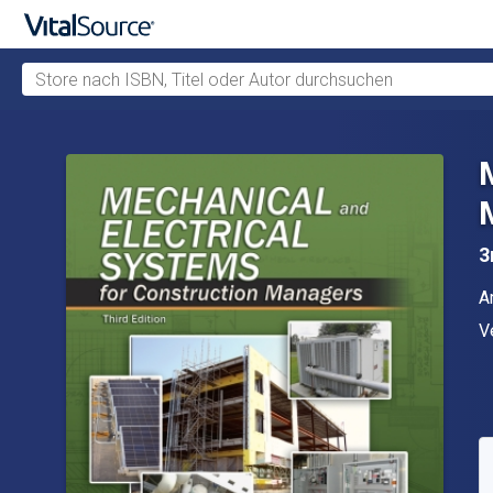
Store nach ISBN, Titel oder Autor durchsuchen
Zum Hauptinhalt springen
3
A
A
V
V
V
S