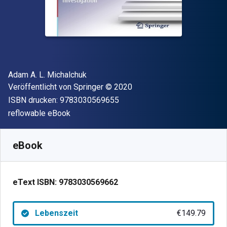
Autor(en)
Adam A. L. Michalchuk
Verleger
Copyright
Veröffentlicht von
Springer
© 2020
"ISBN-13 9783030569655"
ISBN drucken:
9783030569655
Format
reflowable eBook
Verfügbar ab
€
149.79
EUR
SKU:
9783030569662
eBook
eText ISBN:
9783030569662
Lebenszeit
€149.79