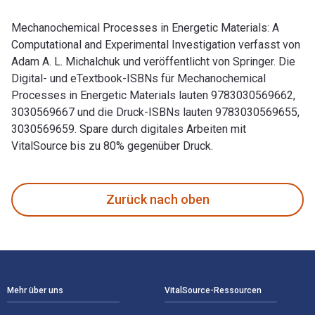
Mechanochemical Processes in Energetic Materials: A
Computational and Experimental Investigation verfasst von
Adam A. L. Michalchuk und veröffentlicht von Springer. Die
Digital- und eTextbook-ISBNs für Mechanochemical
Processes in Energetic Materials lauten 9783030569662,
3030569667 und die Druck-ISBNs lauten 9783030569655,
3030569659. Spare durch digitales Arbeiten mit
VitalSource bis zu 80% gegenüber Druck.
Mechanochemical Processes in Energetic Materials: A Computa
Zurück nach oben
Footer Navigation
Mehr über uns
VitalSource-Ressourcen