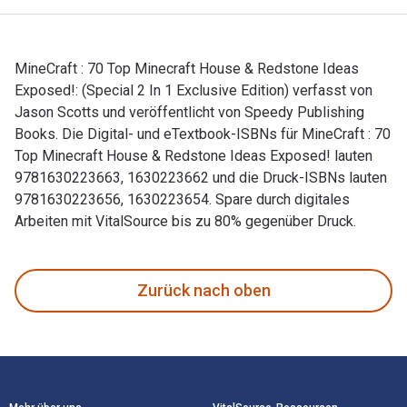
MineCraft : 70 Top Minecraft House & Redstone Ideas
Exposed!: (Special 2 In 1 Exclusive Edition) verfasst von
Jason Scotts und veröffentlicht von Speedy Publishing
Books. Die Digital- und eTextbook-ISBNs für MineCraft : 70
Top Minecraft House & Redstone Ideas Exposed! lauten
9781630223663, 1630223662 und die Druck-ISBNs lauten
9781630223656, 1630223654. Spare durch digitales
Arbeiten mit VitalSource bis zu 80% gegenüber Druck.
MineCraft : 70 Top Minecraft House & Redstone Ideas Exposed
Zurück nach oben
Footer Navigation