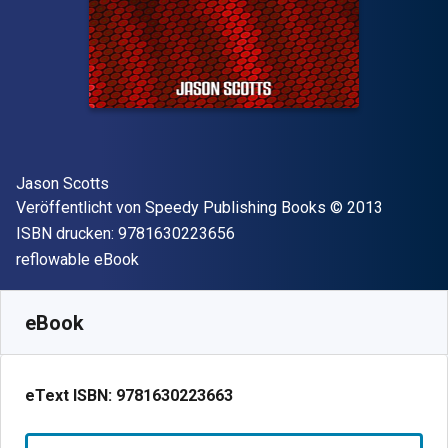
Autor(en)
Jason Scotts
Verleger
Copyright
Veröffentlicht von
Speedy Publishing Books
© 2013
"ISBN-13 9781630223656"
ISBN drucken:
9781630223656
Format
reflowable eBook
Verfügbar ab
€
3.45
EUR
SKU:
9781630223663
eBook
eText ISBN:
9781630223663