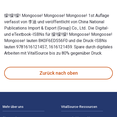
獴!獴!獴! Mongoose! Mongoose! Mongoose! 1st Auflage
verfasst von 李迪 und veröffentlicht von China National
Publications Import & Export (Group) Co., Ltd.. Die Digital-
und eTextbook-ISBNs für 獴!獴!獴! Mongoose! Mongoose!
Mongoose! lauten BK0F6ED556F0 und die Druck-ISBNs
lauten 9781616121457, 1616121459. Spare durch digitales
Arbeiten mit VitalSource bis zu 80% gegenüber Druck.
獴!獴!獴! Mongoose! Mongoose! Mongoose! 1st Auflage verfasst
Zurück nach oben
Footer Navigation
Mehr über uns
VitalSource-Ressourcen