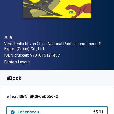
Autor(en)
李迪
Verleger
Veröffentlicht von
China National Publications Import &
Export (Group) Co., Ltd.
"ISBN-13 9781616121457"
ISBN drucken:
9781616121457
Format
Festes Layout
Verfügbar ab
€
5.01
EUR
SKU:
BK0F6ED556F0
eBook
eText ISBN:
BK0F6ED556F0
Lebenszeit
€5.01