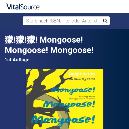
Store nach ISBN, Titel oder Autor durchsuchen
Suchen
Zum Hauptinhalt springen
獴!獴!獴! Mongoose!
Mongoose! Mongoose!
1st Auflage