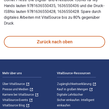
Hands lauten 9781636550435, 1636550436 und die Druck-
ISBNs lauten 9781636550428, 1636550428. Spare durch
digitales Arbeiten mit VitalSource bis zu 80% gegenüber
Druck.
My Hands verfasst von Néjib und veröffentlicht von Red Com
Zurück nach oben
Footer Navigation
Mehr über uns
VitalSource-Ressourcen
Über VitalSource
Zugänglichkeitserklärung
Presse und Medien
Kauf in großen Mengen
Karriere bei VitalSource
Digitale Lehrbücher
VitalSource-Events
Sicher einkaufen. Intelligent
VitalSource Blog
einkaufen