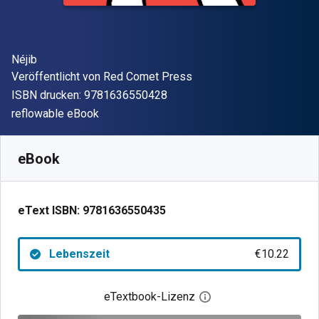
Autor(en)
Néjib
Verleger
Veröffentlicht von
Red Comet Press
"ISBN-13 9781636550428"
ISBN drucken:
9781636550428
Format
reflowable eBook
Verfügbar ab
€
10.22
EUR
SKU:
9781636550435
eBook
eText ISBN:
9781636550435
Lebenszeit
€10.22
eTextbook-Lizenz
Digitalen Lizenzdialo