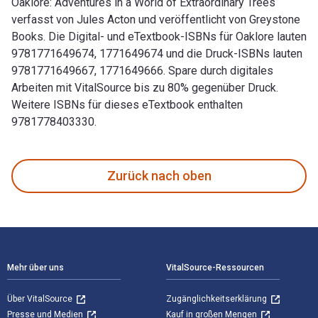
Oaklore: Adventures in a World of Extraordinary Trees
verfasst von Jules Acton und veröffentlicht von Greystone
Books. Die Digital- und eTextbook-ISBNs für Oaklore lauten
9781771649674, 1771649674 und die Druck-ISBNs lauten
9781771649667, 1771649666. Spare durch digitales
Arbeiten mit VitalSource bis zu 80% gegenüber Druck.
Weitere ISBNs für dieses eTextbook enthalten
9781778403330.
Oaklore: Adventures in a World of Extraordinary Trees verfa
Zurück nach oben
Footer Navigation
Mehr über uns
VitalSource-Ressourcen
Über VitalSource
Zugänglichkeitserklärung
Presse und Medien
Kauf in großen Mengen