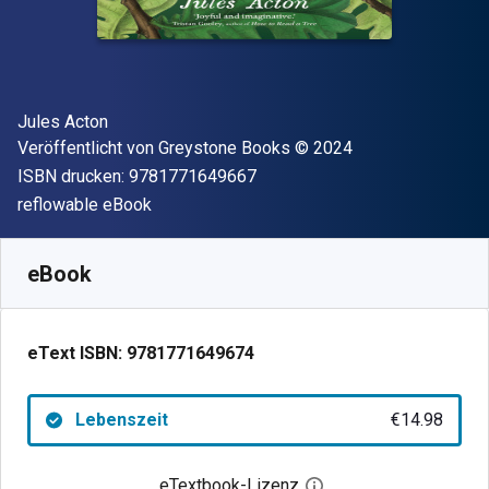
Autor(en)
Jules Acton
Verleger
Copyright
Veröffentlicht von
Greystone Books
© 2024
"ISBN-13 9781771649667"
ISBN drucken:
9781771649667
Format
reflowable eBook
Verfügbar ab
€
14.98
EUR
SKU:
9781771649674
eBook
eText ISBN:
9781771649674
Lebenszeit
€14.98
eTextbook-Lizenz
Digitalen Lizenzdialo