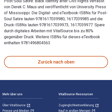
Post-Soul Satire: Black Identity after Civil Rights verfasst
von Derek C. Maus und veröffentlicht von University Press
of Mississippi. Die Digital- und eTextbook-ISBNs für Post-
Soul Satire lauten 9781617039980, 1617039985 und die
Druck-ISBNs lauten 9781617039973, 1617039977. Spare
durch digitales Arbeiten mit VitalSource bis zu 80%
gegenüber Druck. Weitere ISBNs für dieses eTextbook
enthalten 9781496804563.
Post-Soul Satire: Black Identity after Civil Rights verfass
Zurück nach oben
Footer Navigation
Mehr über uns
VitalSource-Ressourcen
Über VitalSource
Zugänglichkeitserklärung
Presse und Medien
Kauf in großen Mengen