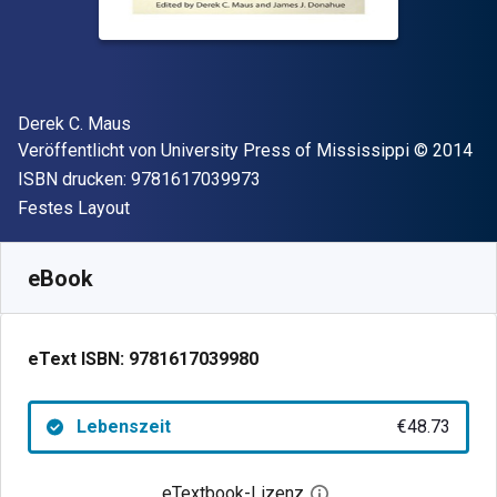
Autor(en)
Derek C. Maus
Verleger
Copyright
Veröffentlicht von
University Press of Mississippi
© 2014
"ISBN-13 9781617039973"
ISBN drucken:
9781617039973
Format
Festes Layout
Verfügbar ab
€
48.73
EUR
SKU:
9781617039980
eBook
eText ISBN:
9781617039980
Lebenszeit
€48.73
eTextbook-Lizenz
Digitalen Lizenzdialo