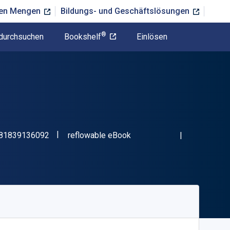
ßen Mengen
Bildungs- und Geschäftslösungen
®
durchsuchen
Bookshelf
Einlösen
"ISBN-13 9781839136092"
Format
81839136092
reflowable eBook