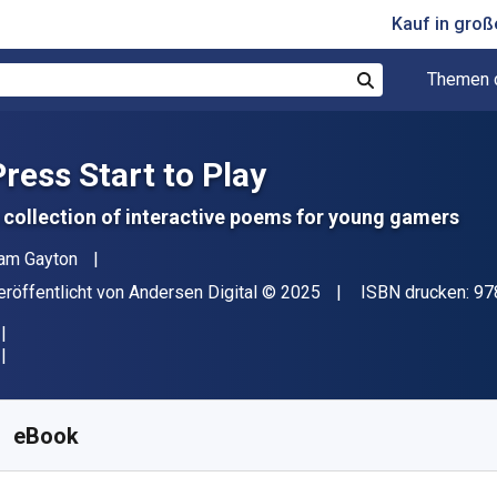
Kauf in gro
Themen 
Suchen
Press Start to Play
 collection of interactive poems for young gamers
utor(en)
am Gayton
erleger
Copyright
eröffentlicht von
Andersen Digital
© 2025
ISBN drucken:
97
erfügbar ab
€
5.57
EUR
KU:
9781787613263
eBook