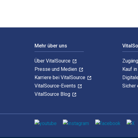
Footer Navigation
Mehr über uns
VitalS
Über VitalSource
Zugäng
Presse und Medien
Kauf i
Karriere bei VitalSource
Digital
VitalSource-Events
Sicher 
VitalSource Blog
Sozialen Medien