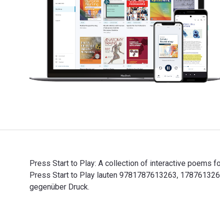
Press Start to Play: A collection of interactive poems 
Press Start to Play lauten 9781787613263, 1787613267
gegenüber Druck.
Press Start to Play: A collection of interactive poem