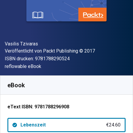
Autor(en)
Vasilis Tzivaras
Verleger
Copyright
Veröffentlicht von
Packt Publishing
© 2017
"ISBN-13 9781788290524"
ISBN drucken:
9781788290524
Format
reflowable eBook
Verfügbar ab
€
24.60
EUR
SKU:
9781788296908
eBook
eText ISBN:
9781788296908
Lebenszeit
€24.60