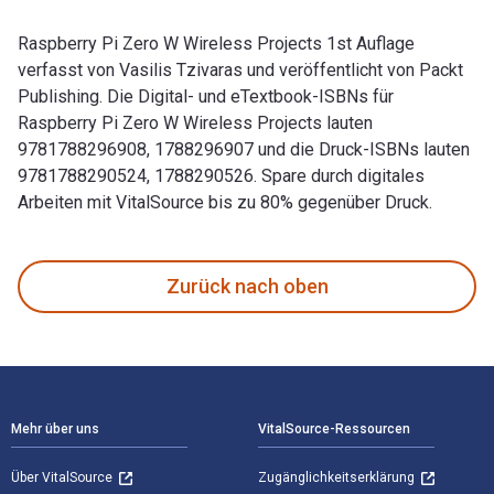
Raspberry Pi Zero W Wireless Projects 1st Auflage
verfasst von Vasilis Tzivaras und veröffentlicht von Packt
Publishing. Die Digital- und eTextbook-ISBNs für
Raspberry Pi Zero W Wireless Projects lauten
9781788296908, 1788296907 und die Druck-ISBNs lauten
9781788290524, 1788290526. Spare durch digitales
Arbeiten mit VitalSource bis zu 80% gegenüber Druck.
Raspberry Pi Zero W Wireless Projects 1st Auflage verfasst 
Zurück nach oben
Footer Navigation
Mehr über uns
VitalSource-Ressourcen
Über VitalSource
Zugänglichkeitserklärung