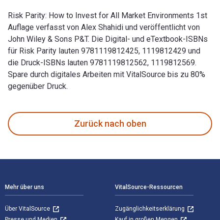
Risk Parity: How to Invest for All Market Environments 1st
Auflage verfasst von Alex Shahidi und veröffentlicht von
John Wiley & Sons P&T. Die Digital- und eTextbook-ISBNs
für Risk Parity lauten 9781119812425, 1119812429 und
die Druck-ISBNs lauten 9781119812562, 1119812569.
Spare durch digitales Arbeiten mit VitalSource bis zu 80%
gegenüber Druck.
Risk Parity: How to Invest for All Market Environments 1st 
Zurück nach oben
Footer Navigation
Mehr über uns
VitalSource-Ressourcen
Über VitalSource
Zugänglichkeitserklärung
Presse und Medien
Kauf in großen Mengen