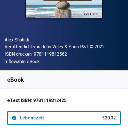
Autor(en)
Alex Shahidi
Verleger
Copyright
Veröffentlicht von
John Wiley & Sons P&T
© 2022
"ISBN-13 9781119812562"
ISBN drucken:
9781119812562
Format
reflowable eBook
Verfügbar ab
€
20.32
EUR
SKU:
9781119812425
eBook
eText ISBN:
9781119812425
Lebenszeit
€20.32