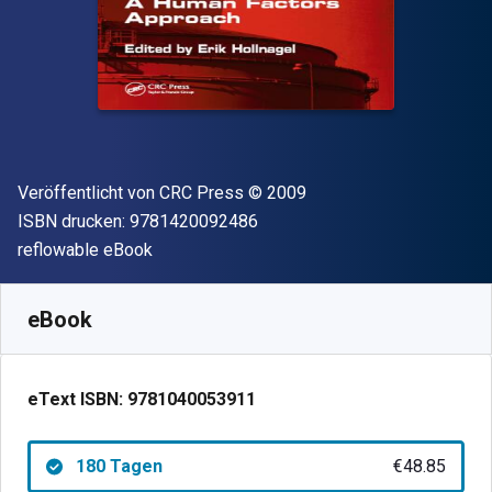
Verleger
Copyright
Veröffentlicht von
CRC Press
© 2009
"ISBN-13 9781420092486"
ISBN drucken:
9781420092486
Format
reflowable eBook
Verfügbar ab
€
48.85
EUR
SKU:
9781040053911R180
eBook
eText ISBN:
9781040053911
180 Tagen
€48.85