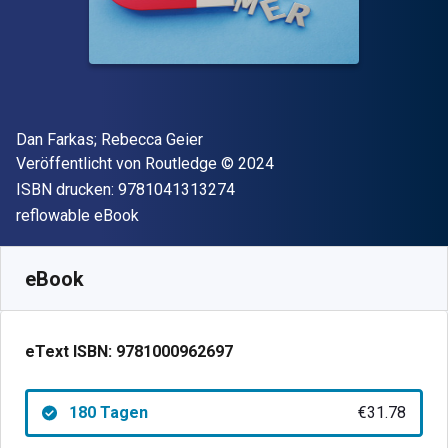
Autor(en)
Dan Farkas; Rebecca Geier
Verleger
Copyright
Veröffentlicht von
Routledge
© 2024
"ISBN-13 9781041313274"
ISBN drucken:
9781041313274
Format
reflowable eBook
Verfügbar ab
€
31.78
EUR
SKU:
9781000962697R180
eBook
eText ISBN:
9781000962697
180 Tagen
€31.78