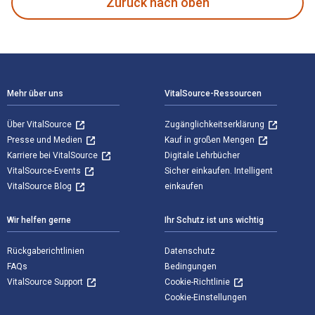
Zurück nach oben
Footer Navigation
Mehr über uns
VitalSource-Ressourcen
Über VitalSource
Zugänglichkeitserklärung
Presse und Medien
Kauf in großen Mengen
Karriere bei VitalSource
Digitale Lehrbücher
VitalSource-Events
Sicher einkaufen. Intelligent
VitalSource Blog
einkaufen
Wir helfen gerne
Ihr Schutz ist uns wichtig
Rückgaberichtlinien
Datenschutz
FAQs
Bedingungen
VitalSource Support
Cookie-Richtlinie
Cookie-Einstellungen