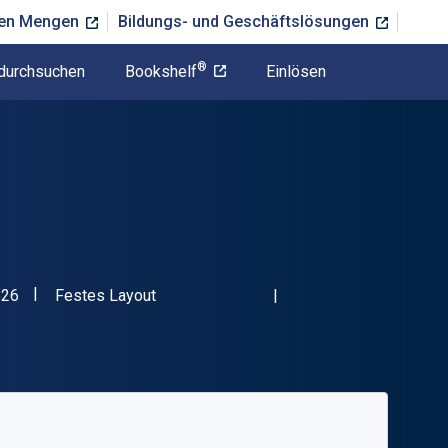
ßen Mengen
Bildungs- und Geschäftslösungen
®
durchsuchen
Bookshelf
Einlösen
"ISBN-13 9781933895826"
Format
826
Festes Layout