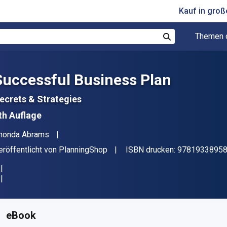
Kauf in gro
Themen 
Suchen
Successful Business Plan
ecrets & Strategies
th Auflage
utor(en)
honda Abrams
erleger
eröffentlicht von
PlanningShop
ISBN drucken:
9781933895
erfügbar ab
€
74.28
EUR
KU:
9781933895840
eBook