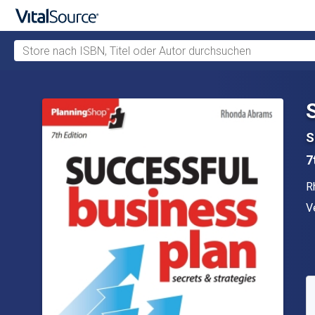
Store nach ISBN, Titel oder Autor durchsuchen
Zum Hauptinhalt springen
S
7
A
R
V
V
V
S