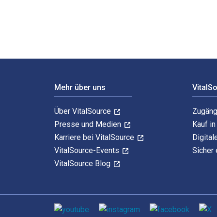
Footer Navigation
Mehr über uns
VitalS
Über VitalSource
Zugäng
Presse und Medien
Kauf i
Karriere bei VitalSource
Digital
VitalSource-Events
Sicher 
VitalSource Blog
Sozialen Medien