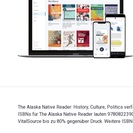
The Alaska Native Reader: History, Culture, Politics ve
ISBNs für The Alaska Native Reader lauten 978082239
VitalSource bis zu 80% gegenüber Druck. Weitere ISB
The Alaska Native Reader: History, Culture, Politics 