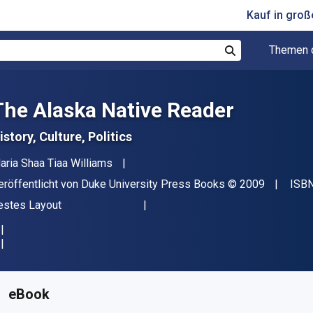
Kauf in gro
Themen 
Suchen
The Alaska Native Reader
istory, Culture, Politics
utor(en)
aria Shaa Tiaa Williams
erleger
Copyright
eröffentlicht von
Duke University Press Books
© 2009
ISBN
ormat
estes Layout
erfügbar ab
€
28.74
EUR
KU:
9780822390831
eBook