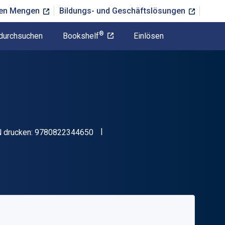
ßen Mengen
Bildungs- und Geschäftslösungen
®
durchsuchen
Bookshelf
Einlösen
"ISBN-13 9780822344650"
 drucken:
9780822344650