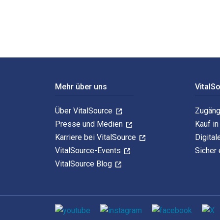
Footer Navigation
Mehr über uns
VitalS
Über VitalSource
Zugäng
Presse und Medien
Kauf i
Karriere bei VitalSource
Digital
VitalSource-Events
Sicher 
VitalSource Blog
Sozialen Medien