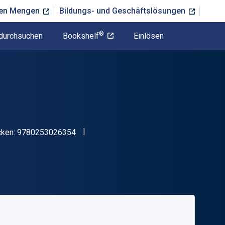
ßen Mengen
Bildungs- und Geschäftslösungen
®
durchsuchen
Bookshelf
Einlösen
"ISBN-13 9780253026354"
cken:
9780253026354