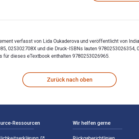
ement verfasst von Lida Oukaderova und veröffentlicht von Indi
085, 025302708X und die Druck-ISBNs lauten 9780253026354, 02
Ns für dieses eTextbook enthalten 9780253026965.
ovement verfasst von Lida Oukaderova und veröffentlicht von I
Zurück nach oben
ource-Ressourcen
Wir helfen gerne
lichkeitserklärung
Rückgaberichtlinien