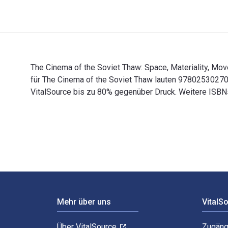
The Cinema of the Soviet Thaw: Space, Materiality, Mov
für The Cinema of the Soviet Thaw lauten 9780253027
VitalSource bis zu 80% gegenüber Druck. Weitere ISB
The Cinema of the Soviet Thaw: Space, Materiality, M
Footer Navigation
Mehr über uns
VitalS
Über VitalSource
Zugäng