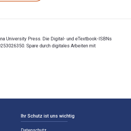
ana University Press. Die Digital- und eTextbook-ISBNs
53026350. Spare durch digitales Arbeiten mit
ndiana University Press. Die Digital- und eTextbook-ISBNs für
Ihr Schutz ist uns wichtig
Datenschutz