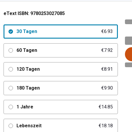
eText ISBN:
9780253027085
30 Tagen
€6.93
60 Tagen
€7.92
120 Tagen
€8.91
180 Tagen
€9.90
1 Jahre
€14.85
Lebenszeit
€18.18