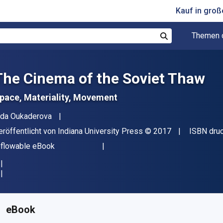
Kauf in gro
Themen 
Suchen
The Cinema of the Soviet Thaw
pace, Materiality, Movement
utor(en)
ida Oukaderova
erleger
Copyright
eröffentlicht von
Indiana University Press
© 2017
ISBN dru
ormat
eflowable eBook
erfügbar ab
€
6.93
EUR
KU:
9780253027085R30
eBook